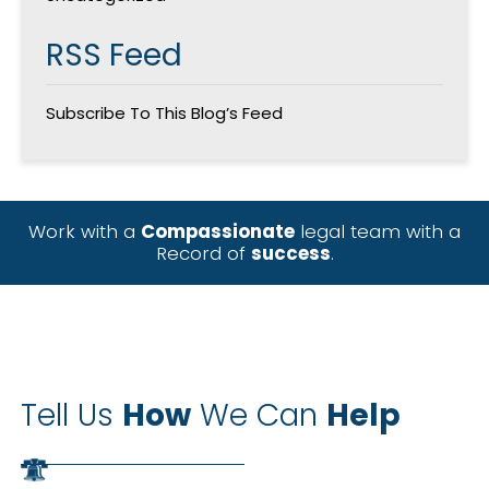
RSS Feed
Subscribe To This Blog’s Feed
Work with a
Compassionate
legal team with a
Record of
success
.
Tell Us
How
We Can
Help