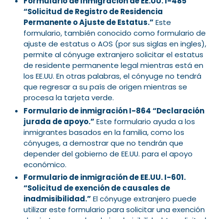
Formulario de Inmigración de EE.UU. I-485
“Solicitud de Registro de Residencia
Permanente o Ajuste de Estatus.”
Este
formulario, también conocido como formulario de
ajuste de estatus o AOS (por sus siglas en ingles),
permite al cónyuge extranjero solicitar el estatus
de residente permanente legal mientras está en
los EE.UU. En otras palabras, el cónyuge no tendrá
que regresar a su país de origen mientras se
procesa la tarjeta verde.
Formulario de inmigración I-864 “Declaración
jurada de apoyo.”
Este formulario ayuda a los
inmigrantes basados en la familia, como los
cónyuges, a demostrar que no tendrán que
depender del gobierno de EE.UU. para el apoyo
económico.
Formulario de inmigración de EE.UU. I-601.
“Solicitud de exención de causales de
inadmisibilidad.”
El cónyuge extranjero puede
utilizar este formulario para solicitar una exención